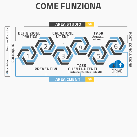
COME FUNZIONA
AREA STUDIO
Gestione Pratiche
CREAZIONE
TASK
DEFINIZIONE
POST-CONCLUSIONE
UTENTI
PRATICA
(controllo
acquisizione
doc. file)
6
2
4
COLLOQUIO
3
5
1
Pratiche
TASK
CLIENTI-UTENTI
PREVENTIVI
DRIVE
(caricamento file richiesti)
i
AREA CLIENTI