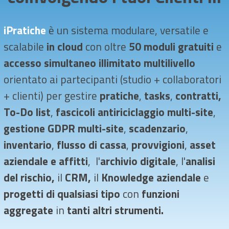
iPratiche
è un sistema modulare, versatile e
scalabile
in cloud
con oltre
50
moduli gratuiti
e
accesso simultaneo illimitato multilivello
orientato ai partecipanti (studio + collaboratori
+ clienti)
per gestire
pratiche
,
tasks
,
contratti
,
To-Do list
,
fascicoli antiriciclaggio
multi-site
,
gestione GDPR multi-site
,
scadenzario
,
inventario
,
flusso di cassa
,
provvigioni
,
asset
aziendale e affitti
, l'
archivio digitale
, l'
analisi
del rischio,
il
CRM,
il
Knowledge aziendale
e
progetti di qualsiasi tipo
con
funzioni
aggregate
in
tanti altri strumenti
.